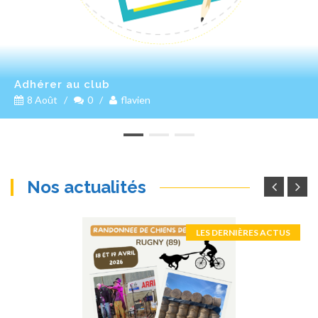
Adhérer au club
8 Août
/
0
/
flavien
Nos actualités
LES DERNIÈRES ACTUS