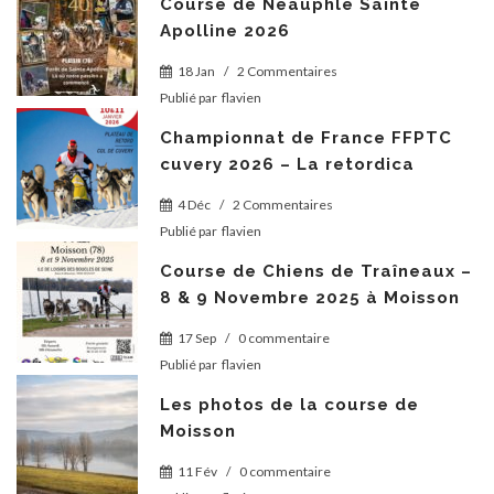
Course de Neauphle Sainte
Apolline 2026
18 Jan
/
2 Commentaires
Publié par
flavien
Championnat de France FFPTC
cuvery 2026 – La retordica
4 Déc
/
2 Commentaires
Publié par
flavien
Course de Chiens de Traîneaux –
8 & 9 Novembre 2025 à Moisson
17 Sep
/
0 commentaire
Publié par
flavien
Les photos de la course de
Moisson
11 Fév
/
0 commentaire