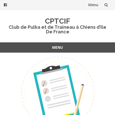
Menu
Aller
CPTCIF
au
Club de Pulka et de Traineau à Chiens d’Ile
De France
contenu
MENU
Aller
au
contenu