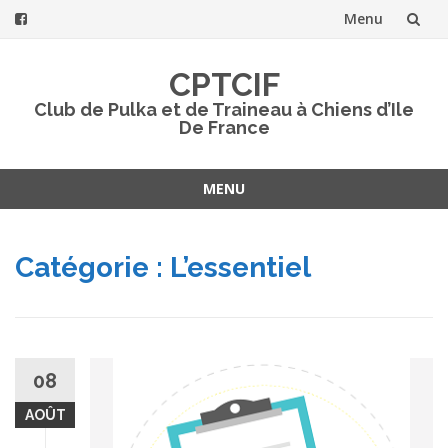
Menu
Aller
CPTCIF
au
Club de Pulka et de Traineau à Chiens d’Ile
De France
contenu
MENU
Aller
au
Catégorie : L’essentiel
contenu
08
AOÛT