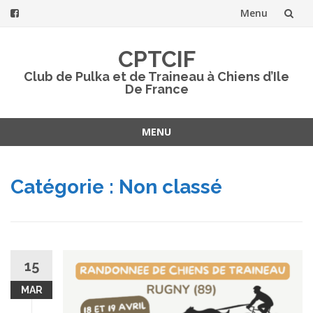
Menu
Aller
CPTCIF
au
Club de Pulka et de Traineau à Chiens d’Ile
De France
contenu
MENU
Aller
au
Catégorie : Non classé
contenu
15
MAR