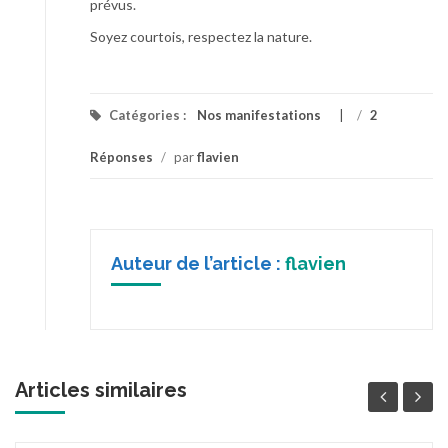
prévus.
Soyez courtois, respectez la nature.
Catégories :
Nos manifestations
/
2
Réponses
/
par
flavien
Auteur de l’article :
flavien
Articles similaires