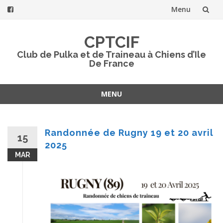
Menu
Aller
CPTCIF
au
Club de Pulka et de Traineau à Chiens d’Ile
De France
contenu
MENU
Aller
au
contenu
Randonnée de Rugny 19 et 20 avril
15
2025
MAR