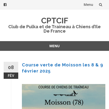
Menu
Aller
CPTCIF
au
Club de Pulka et de Traineau à Chiens d’Ile
De France
contenu
MENU
Aller
au
contenu
Course verte de Moisson les 8 & 9
08
février 2025
FÉV