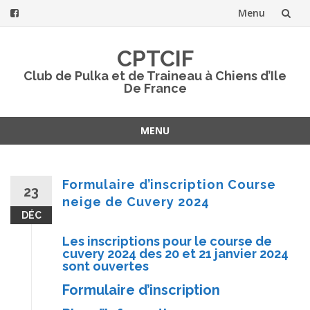
Menu
Aller
CPTCIF
au
Club de Pulka et de Traineau à Chiens d’Ile
De France
contenu
MENU
Aller
au
contenu
Formulaire d’inscription Course
23
neige de Cuvery 2024
DÉC
Les inscriptions pour le course de
cuvery 2024 des 20 et 21 janvier 2024
sont ouvertes
Formulaire d’inscription