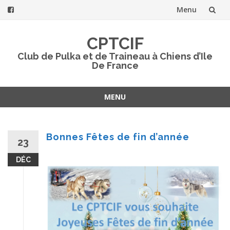
Menu
Aller
CPTCIF
au
Club de Pulka et de Traineau à Chiens d’Ile
De France
contenu
MENU
Aller
au
contenu
Bonnes Fêtes de fin d’année
23
DÉC