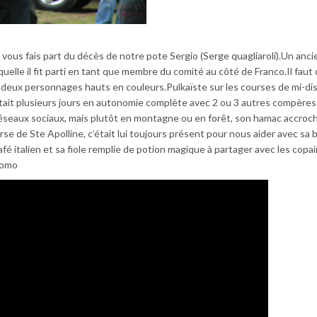
vous fais part du décès de notre pote Sergio (Serge quagliaroli).Un ancie
elle il fit parti en tant que membre du comité au côté de Franco.Il faut 
 ces deux personnages hauts en couleurs.Pulkaïste sur les courses de mi-di
rtait plusieurs jours en autonomie complète avec 2 ou 3 autres compères
 réseaux sociaux, mais plutôt en montagne ou en forêt, son hamac accroc
ourse de Ste Apolline, c’était lui toujours présent pour nous aider avec sa
café italien et sa fiole remplie de potion magique à partager avec les cop
Momo