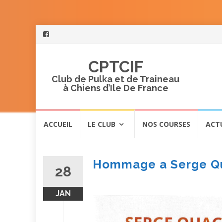
CPTCIF
Club de Pulka et de Traineau
à Chiens d’Ile De France
Aller
ACCUEIL
LE CLUB
NOS COURSES
ACT
au
contenu
Hommage a Serge Qu
28
JAN