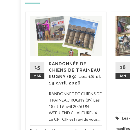
la
 photos
Apolline
d du 16
RANDONNÉE DE
4. Merci
15
18
CHIENS DE TRAINEAU
s...
MAR
RUGNY (89) Les 18 et
JAN
19 avril 2026
lassé
RANDONNÉE DE CHIENS DE
la suite
TRAINEAU RUGNY (89) Les
18 et 19 avril 2026 UN
WEEK-END CHALEUREUX
Les 
Le CPTCIF est ravi de vous...
manifes