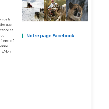
n de la
dire que
stance et
Notre page Facebook
 du
hé entre 2
 bonne
ains.Mon