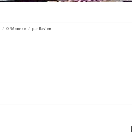
/
0 Réponse
/
par
flavien