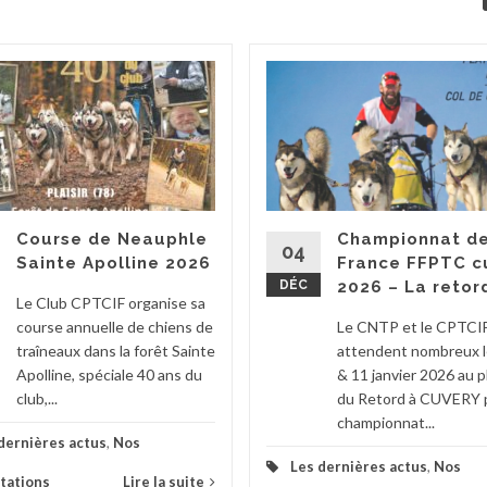
Course de Neauphle
Championnat d
04
Sainte Apolline 2026
France FFPTC c
DÉC
2026 – La retor
Le Club CPTCIF organise sa
course annuelle de chiens de
Le CNTP et le CPTCI
traîneaux dans la forêt Sainte
attendent nombreux l
Apolline, spéciale 40 ans du
& 11 janvier 2026 au 
club,...
du Retord à CUVERY p
championnat...
dernières actus
,
Nos
Les dernières actus
,
Nos
tations
Lire la suite